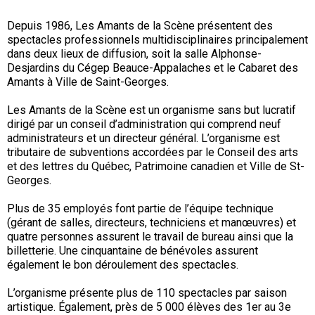
Salles
Depuis 1986, Les Amants de la Scène présentent des
BILLETTERIE
spectacles professionnels multidisciplinaires principalement
Alphonse-Desjardins du Cégep Beauce-Appalaches
dans deux lieux de diffusion, soit la salle Alphonse-
CARTE-CADEAU
Desjardins du Cégep Beauce-Appalaches et le Cabaret des
Cabaret des Amants
Amants à Ville de Saint-Georges.
Église Saint-Georges
Les Amants de la Scène est un organisme sans but lucratif
CONTACT
Entrecours du Cégep Beauce-Appalaches
dirigé par un conseil d’administration qui comprend neuf
administrateurs et un directeur général. L’organisme est
Espace Carpe Diem
tributaire de subventions accordées par le Conseil des arts
et des lettres du Québec, Patrimoine canadien et Ville de St-
Georges.
Plus de 35 employés font partie de l’équipe technique
(gérant de salles, directeurs, techniciens et manœuvres) et
quatre personnes assurent le travail de bureau ainsi que la
billetterie. Une cinquantaine de bénévoles assurent
également le bon déroulement des spectacles.
L’organisme présente plus de 110 spectacles par saison
artistique. Également, près de 5 000 élèves des 1er au 3e