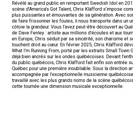
Révélé au grand public en remportant Swedish Idol en 201
scène d’America’s Got Talent, Chris Kläfford s’impose com
plus puissantes et émouvantes de sa génération. Avec son
de faire frissonner les foules, il nous transporte dans un un
côtoie la grandeur. Vous l’avez peut-être découvert au Qu
de Dave Fenley : artiste aux millions d’écoutes et aux tou
en Europe, Chris séduit par sa sincérité, son charisme et 
touchent droit au cœur. En février 2025, Chris Kläfford dé
What I’m Running From, porté par les extraits Small Town G
déjà bien ancrés sur les ondes québécoises. Devant l’en
du public québécois, Chris Kläfford fait enfin son entrée s
Québec pour une première inoubliable. Sous la direction ar
accompagnée par l’exceptionnelle musicienne québécoise 
travaillé avec les plus grands noms de la scène québécois
cette tournée une dimension musicale exceptionnelle.