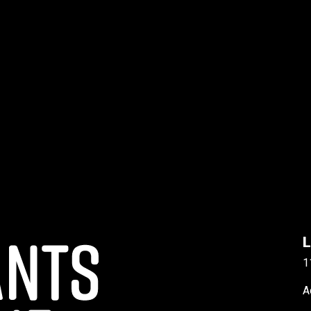
L
1
A