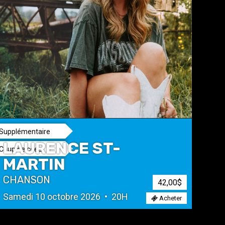
Supplémentaire
LAURENCE ST-
Coup de coeur
MARTIN
CHANSON
42,00$
Samedi 10 octobre 2026 • 20H
Acheter