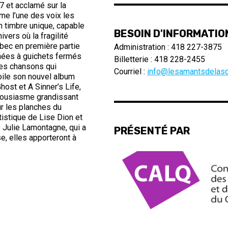
7 et acclamé sur la
me l’une des voix les
 timbre unique, capable
BESOIN D'INFORMATIO
ivers où la fragilité
ébec en première partie
Administration : 418 227-3875
rnées à guichets fermés
Billetterie : 418 228-2455
ses chansons qui
Courriel :
info@lesamantsdelasc
voile son nouvel album
host et A Sinner’s Life,
thousiasme grandissant
ur les planches du
tistique de Lise Dion et
Julie Lamontagne, qui a
PRÉSENTÉ PAR
e, elles apporteront à