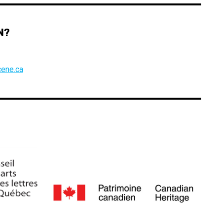
N?
ene.ca