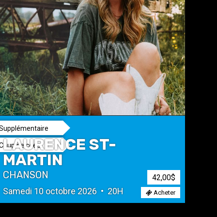
Supplémentaire
LAURENCE ST-
Coup de coeur
MARTIN
CHANSON
42,00$
Samedi 10 octobre 2026 • 20H
Acheter