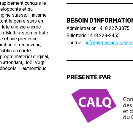
 rapidement conquis le
veloppante et sa
rigine suisse, il incarne
BESOIN D'INFORMATIO
tent le genre sans en
reflète une vie ancrée
Administration : 418 227-3875
dien. Multi-instrumentiste
Billetterie : 418 228-2455
ive et une présence
Courriel :
info@lesamantsdelasc
radition et renouveau,
public en quête
 propre matériel original,
n attendant, Joël Vogt
ébécois — authentique,
PRÉSENTÉ PAR