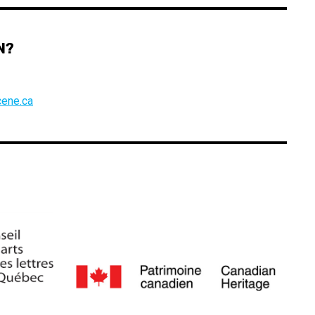
N?
ene.ca