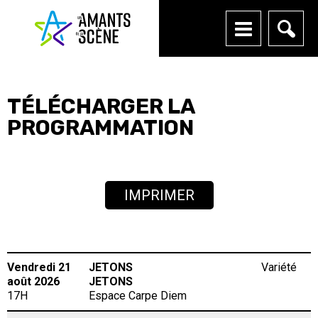
ACCUEIL
TÉLÉCHARGER LA
À PROPOS
PROGRAMMATION
Notre histoire
PROGRAMMATION
Notre équipe
Politique de confidentialité
IMPRIMER
Politique d'écoresponsabilité
PARTENAIRES
Emplois
SCOLAIRE
Vendredi 21
JETONS
Variété
MÉDIAS
août 2026
JETONS
17H
Espace Carpe Diem
SALLES