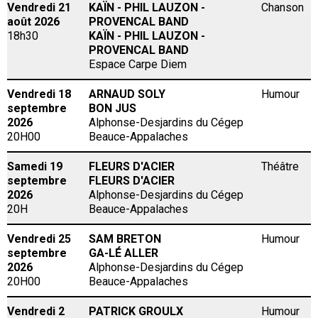
Vendredi 21
KAÏN - PHIL LAUZON -
Chanson
août 2026
PROVENCAL BAND
Salles
BILLETTERIE
18h30
KAÏN - PHIL LAUZON -
Alphonse-Desjardins du Cégep Beauce-Appalaches
PROVENCAL BAND
CARTE-CADEAU
Espace Carpe Diem
Cabaret des Amants
Vendredi 18
ARNAUD SOLY
Humour
Église Saint-Georges
septembre
BON JUS
CONTACT
Entrecours du Cégep Beauce-Appalaches
2026
Alphonse-Desjardins du Cégep
20H00
Beauce-Appalaches
Espace Carpe Diem
Samedi 19
FLEURS D'ACIER
Théâtre
septembre
FLEURS D'ACIER
2026
Alphonse-Desjardins du Cégep
20H
Beauce-Appalaches
Vendredi 25
SAM BRETON
Humour
septembre
GA-LÉ ALLER
2026
Alphonse-Desjardins du Cégep
20H00
Beauce-Appalaches
Vendredi 2
PATRICK GROULX
Humour