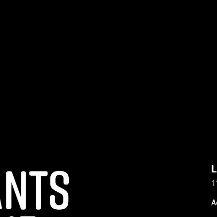
L
1
A