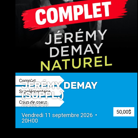
Complet
JÉRÉMY DEMAY
Supplémentaire
(SUPPL.)
Coup de coeur
HUMOUR
50,00$
Vendredi 11 septembre 2026 •
20H00