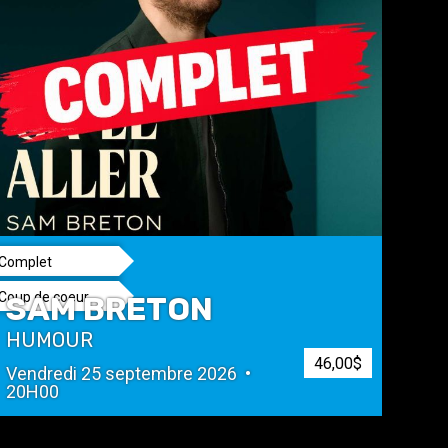
Complet
Coup de coeur
SAM BRETON
HUMOUR
46,00$
Vendredi 25 septembre 2026 •
20H00